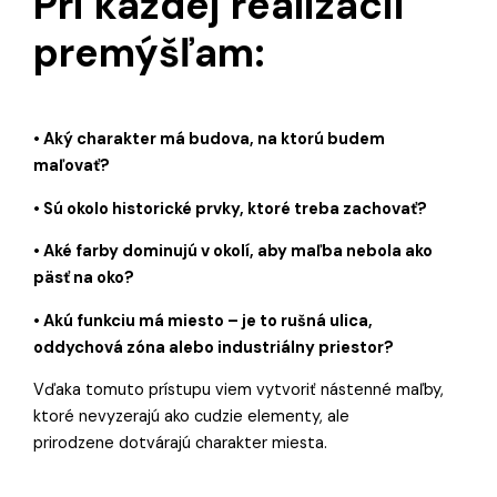
Pri každej realizácii
premýšľam:
• Aký charakter má budova, na ktorú budem
maľovať?
• Sú okolo historické prvky, ktoré treba zachovať?
• Aké farby dominujú v okolí, aby maľba nebola ako
päsť na oko?
• Akú funkciu má miesto – je to rušná ulica,
oddychová zóna alebo industriálny priestor?
Vďaka tomuto prístupu viem vytvoriť nástenné maľby,
ktoré nevyzerajú ako cudzie elementy, ale
prirodzene dotvárajú charakter miesta.